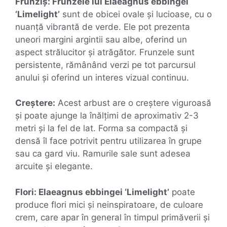
Frunziș: Frunzele lui Elaeagnus ebbingei
‘Limelight’
sunt de obicei ovale și lucioase, cu o
nuanță vibrantă de verde. Ele pot prezenta
uneori margini argintii sau albe, oferind un
aspect strălucitor și atrăgător. Frunzele sunt
persistente, rămânând verzi pe tot parcursul
anului și oferind un interes vizual continuu.
Creștere:
Acest arbust are o creștere viguroasă
și poate ajunge la înălțimi de aproximativ 2-3
metri și la fel de lat. Forma sa compactă și
densă îl face potrivit pentru utilizarea în grupe
sau ca gard viu. Ramurile sale sunt adesea
arcuite și elegante.
Flori: Elaeagnus ebbingei ‘Limelight’
poate
produce flori mici și neinspiratoare, de culoare
crem, care apar în general în timpul primăverii și