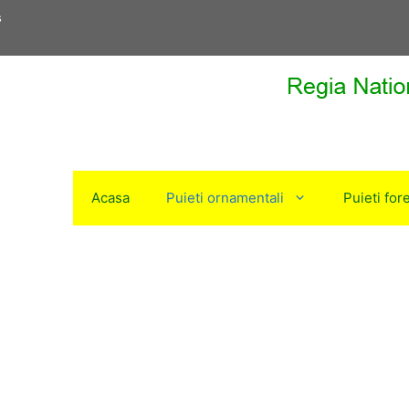
s
Acasa
Puieti ornamentali
Puieti fore