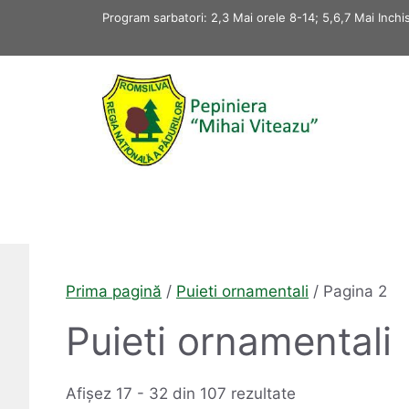
Sari
Program sarbatori: 2,3 Mai orele 8-14; 5,6,7 Mai Inchi
la
conținut
Prima pagină
/
Puieti ornamentali
/ Pagina 2
Puieti ornamentali
Afișez 17 - 32 din 107 rezultate