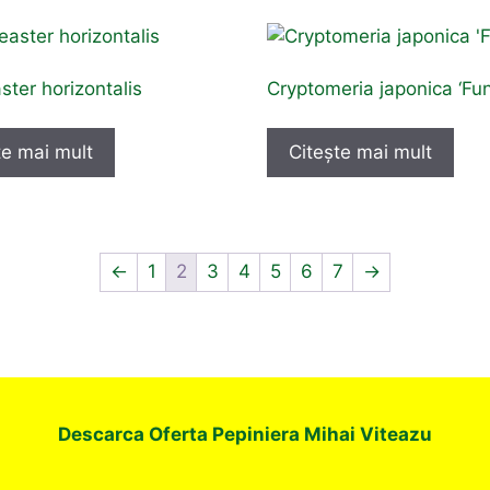
ter horizontalis
Cryptomeria japonica ‘Fu
te mai mult
Citește mai mult
←
1
2
3
4
5
6
7
→
Descarca Oferta Pepiniera Mihai Viteazu