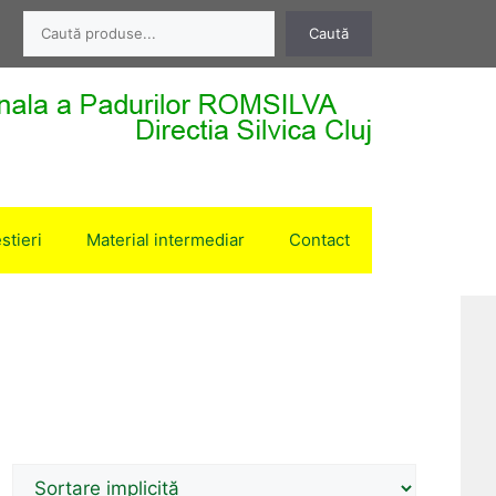
Caută
Caută
stieri
Material intermediar
Contact