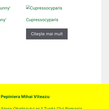
nny’
Cupressocyparis
Citește mai mult
Pepiniera Mihai Viteazu
Aleea Obeliscului nr 1 Turda Cluj Romania