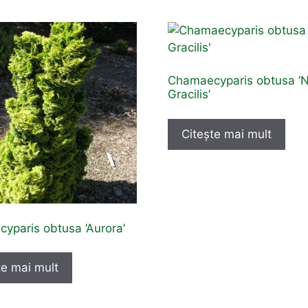
Chamaecyparis obtusa ‘
Gracilis’
Citește mai mult
yparis obtusa ‘Aurora’
te mai mult