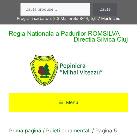
Sari
Caută
Caută
la
conținut
Program sarbatori: 2,3 Mai orele 8-14; 5,6,7 Mai Inchis
Menu
Prima pagină
/
Puieti ornamentali
/ Pagina 5