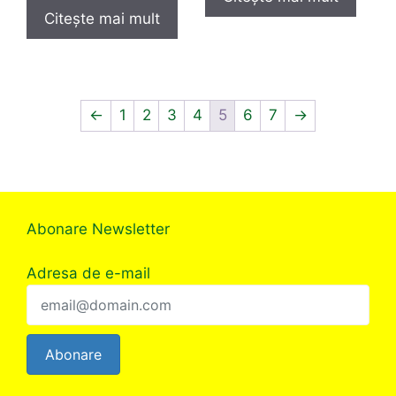
Citește mai mult
←
1
2
3
4
5
6
7
→
Abonare Newsletter
Adresa de e-mail
Abonare